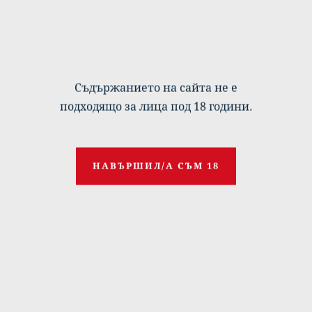
че животът не може да ме засмуче по-надолу
– и винаги греша. Мислех, че е невъзможно
да паднеш повече от това да спиш в
подлезите и да просиш за храна, но о, да
възможно е: разбрах го щом си намерих
Съдържанието на сайта не е
работа в съмнителен клуб, където сервирах
подходящо за лица под 18 години.
на посетителите собствената си кръв, урина
и други телесни течности – дори това не
беше абсолютното дъно; щом прехвърлих 25
НАВЪРШИЛ/А СЪМ 18
ме пратиха да работя в мазето и първият
клиент посочи ръката ми: ‘Кутрето, моля.’
*
Снимката показваше дъното на огромен
куфар, в който лежеше сгънат обезобразения
труп на младо момиче, покрито с пресни
белези и засъхнала кръв.