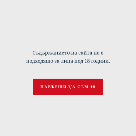
Съдържанието на сайта не е
подходящо за лица под 18 години.
19
ДЕКЕМВРИ
2023
depressing
Поезия
НАВЪРШИЛ/А СЪМ 18
PRIVATE DARKNESS
trapped in my own private darkness