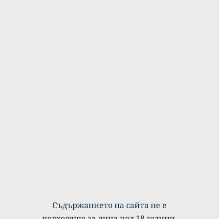
23
СЕПТЕМВРИ
2023
#НИТОЕДНАПОВЕЧЕ
Разказът ми ‘Доверие’ e публикуван в
Съдържанието на сайта не е
благотворителната книга ‘#НитоЕднаПовече’
подходящо за лица под 18 години.