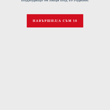
– антология, посветена на домашното
насилие.
100% от приходите ще бъдат дарени на
НАВЪРШИЛ/А СЪМ 18
благотворителни каузи.